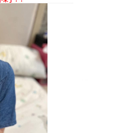
近期文章
深層淨化、強效排油，瘦身飲品讓脂肪迅速退散
擺脫臃腫體態的無痛解答！瘦身茶天然草本喝出
平坦小腹的黃金配方
瘦身飲品純天然無負擔，逆襲精緻小V臉
辦公室女孩必備，下午茶換這杯去濕減肥茶代謝
跟著飛
瘦身茶告別臃腫，迎接苗條
近期留言
尚無留言可供顯示。