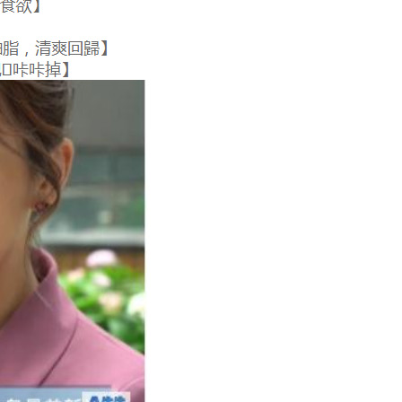
肥茶飲品推薦，對於濕氣重肥胖者超有效去濕氣減肥效果的養顏茶。