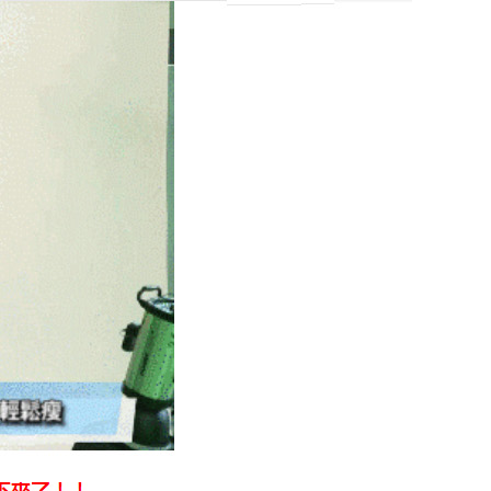
題。
搜尋
搜
尋