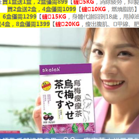
山楂桑葚烏梅茶酸甜可口解熱膩油養生組合瘦身茶的去油解膩飲料、沖調型的減