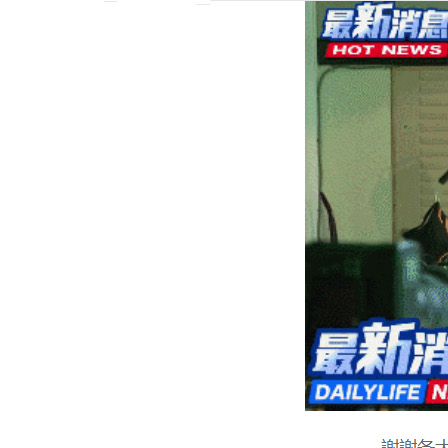
日本Skalak烏梅瘦瘦茶專賣
專為國人研發的去濕氣減肥茶，包含烏梅、山楂、陳皮等減脂養
去濕減肥茶一杯暢通
久坐辦公、缺乏運
瘦身方法，要麼傷